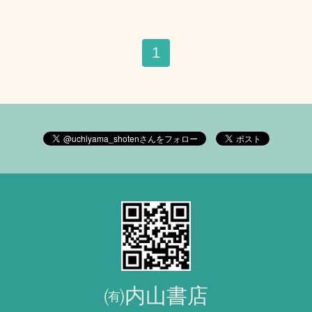
1
㈲内山書店