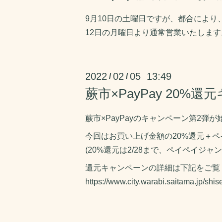
9月10日の土曜日ですが、都合によ
12日の月曜日より通常営業いたしま
2022
02
05 13:49
/
/
蕨市×PayPay 20
蕨市×PayPayのキャンペーン第2弾
今回はお買い上げ金額の20%還元＋ペ
(20%還元は2/28まで、ペイペイジャンボ
還元キャンペーンの詳細は下記をご覧
https://www.city.warabi.saitama.jp/shi